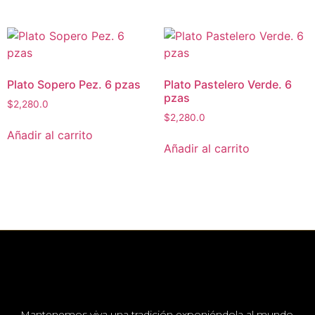
Plato Sopero Pez. 6 pzas
Plato Pastelero Verde. 6
pzas
$
2,280.0
$
2,280.0
Añadir al carrito
Añadir al carrito
Mantenemos viva una tradición exponiéndola al mundo.