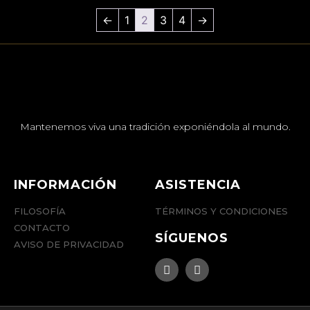
←
1
2
3
4
→
Mantenemos viva una tradición exponiéndola al mundo.
INFORMACIÓN
ASISTENCIA
FILOSOFÍA
TÉRMINOS Y CONDICIONES
CONTACTO
SÍGUENOS
AVISO DE PRIVACIDAD